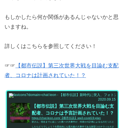
もしかしたら何か関係があるんじゃないかと思
いますね。
詳しくはこちらを参照してください！
☞☞
【都市伝説】第三次世界大戦を目論む支配
者、コロナは計画されていた！？
都市伝
2020.09.15
【都市伝説】第三次世界大戦を目論む支
配者、コロナは予言計画されていた！？
https://chat-leon.com/【都市伝説】ww3-covid19-plan
皆さん、現在までに起こった数々の大事件が、何者かの計画によるものだったと
したらどうでしょう？今歴史的にも最大級の大事件である新型コロナウィルスさ