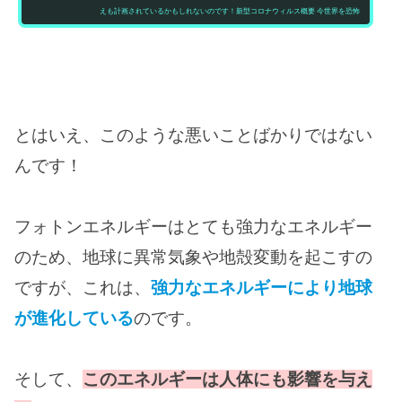
えも計画されているかもしれないのです！新型コロナウィルス概要 今世界を恐怖
に陥れた伝染病、新型コロナウィルス（以下コロナ）が流行中ですよね。一般的
にコロナは、中国の湖北省武漢市にある海鮮市場で売られていたコウモリが発生
源であるとされています。また、米国大統領トランプ氏が「武漢にある研究所か
ら発生したもの」と指摘しており、証拠も既につかんでいるとの...
とはいえ、このような悪いことばかりではない
んです！
フォトンエネルギーはとても強力なエネルギー
のため、地球に異常気象や地殻変動を起こすの
ですが、これは、
強力なエネルギーにより地球
が進化している
のです。
そして、
このエネルギーは人体にも影響を与え