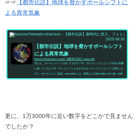
☞☞
【都市伝説】地球を脅かすポールシフトに
よる異常気象
都市伝
2020.08.30
【都市伝説】地球を脅かすポールシフト
による異常気象
https://chat-leon.com/【都市伝説】pole-sift
皆さん、ポールシフトって知ってますか？今、ポールシフトによって生命の危機
に瀕しているんです！ポールシフトとはまずはポールシフトについてご説明しま
すと、ポールシフト (英語：pole shift) とは、惑星など天体の自転に伴う極（自転
軸や磁極など）が、何らかの要因で現在の位置から移動すること。軸を固定した
まま南北の磁性のみが反転する現象については地磁気逆転と呼び区別する。現在
では極端な移動こそはないものの、中心核の磁性変動で磁北が1年に約64キロメー
トルというスピードで東へ向かって移動しているとする研究...
更に、1万3000年に近い数字をどこかで見ません
でしたか？