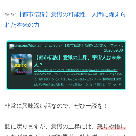
☞☞
【都市伝説】意識の可能性、人間に備えら
れた本来の力
都市伝
2020.09.30
【都市伝説】意識の上昇、宇宙人は未来
人？
https://chat-leon.com/【都市伝説】well-power-et-timetraveler
前回のアングロサクソン・ミッションの記事の続きから書かせていただきますの
で、前回を読んでいない方はこちらからお読みください！☞☞【都市伝説】第三
次世界大戦を目論む支配者、コロナは計画されていた！？前回は、『アングロサ
クソン・ミッション』の計画についてビル氏がロンドンシティの高位の地位に就
く証言者からの情報・意見を伝え、それを踏まえたビル氏の考察について書きま
した。そして今回は、この計画を知った上で我々が何をすべきか、人類の本来の
非常に興味深い話なので、ぜひ一読を！
力について、ビル氏が何人かの情報を基に気付いたことについて書...
話に戻りますが、意識の上昇には、
怒りや憎し