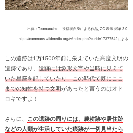
出典：Teomancimit – 投稿者自身による作品, CC 表示-継承 3.0,
https://commons.wikimedia.org/w/index.php?curid=17377542による
この遺跡は1万1500年前に栄えていた高度文明の
遺跡であり、
遺跡には象形文字や当時に見えて
いた星座を記していたり、この時代で既にここ
までの知性を持つ文明
があったと言うのはオド
ロキですよ！
さらに、
この遺跡の周りには、農耕跡や居住跡
などの人類が生活していた痕跡が一切見当たら