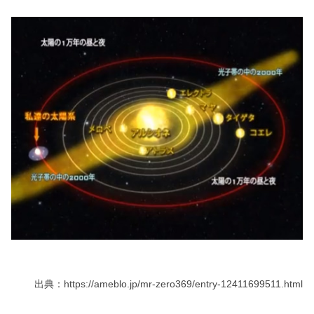
出典：https://ameblo.jp/mr-zero369/entry-12411699511.html